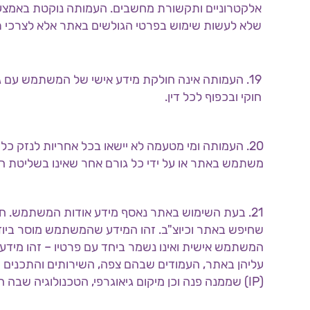
אלקטרוניים ותקשורת מחשבים. העמותה נוקטת באמצעי 
שלא לעשות שימוש בפרטי הגולשים באתר אלא לצרכי ת
19. העמותה אינה חולקת מידע אישי של המשתמש עם
חוקי ובכפוף לכל דין.
20. העמותה ומי מטעמה לא יישאו בכל אחריות לנזק כל
משתמש באתר או על ידי כל גורם אחר שאינו בשליטת ה
21. בעת השימוש באתר נאסף מידע אודות המשתמש. חל
שחיפש באתר וכיוצ"ב. זהו המידע שהמשתמש מוסר ביוד
המשתמש אישית ואינו נשמר ביחד עם פרטיו – זהו מי
עליהן באתר, העמודים שבהם צפה, השירותים והתכנים ש
(IP) שממנה פנה וכן מיקום גיאוגרפי, הטכנולוגיה שבה השתמש (חומרה ותוכנה) ומקור ההגעה שלך לאתר.