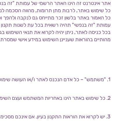
אתר אינטרנט זה הינו האתר הרשמי של עמותת "זה בנפשי" (ע”ר) 580708132 (להלן: "האתר" ו"
כל שימוש באתר, לרבות מתן תרומות, מהווה הסכמה לנהוג
כל האמור באתר בלשון זכר מתייחס גם לנקבה ולהפך וכל
עמותת "זה בנפשי" תהיה רשאית בכל עת לשנות תקנון ז
בכל כניסה לאתר, ניתן יהיה לקרוא את תנאי השימוש בגר
מהותיים בהוראות שעניינן השימוש במידע אישי שמסרת
1. "משתמש" – כל אדם הנכנס לאתר ו/או העושה שימוש בו ו/או בחלק ממנו ו/או מעיין באמור בו.
2. כל שימוש באתר הינו באחריות המשתמש ועצם השימוש מהווה הסכמה לאמור בתקנון זה.
3. יש לקרוא את הוראות התקנון בעיון. אם אינכם מסכימים לתנאי התקנון, אנא הימנעו משימוש באתר זה.