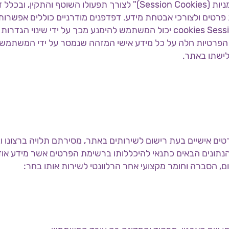
יכול ובמסגרת השימוש באתר, ייעשה שימוש ב"עוגיות זמניות (Session Cookies)" לצורך תפעולו השוטף והתקי
 פרטים ולצורכי אבטחת מידע. דפדפנים מודרניים כוללים אפשרות
מקבלת Cookies. ככל שהמשתמש אינו רוצה לקבל cookies Session יכול המשתמש להימנע מכך על ידי שינו
ת הפרטיות חלה על כל מידע אישי המזהה שנמסר על ידי המשתמש 
לישתו באתר.
 לעיל, ככל שנדרשים פרטים אישיים בעת רישום לשירותים באתר, מסירתם תלויה ברצו
נים הבאים כתנאי להיכללותו ברשימת הפרטים אשר מידע אוד
ום, הסברה וחומר מקצועי אחר הרלוונטי לשירות אותו בחר: