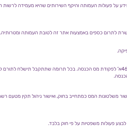
7. התרומות לעמותה מוכרות לצרכי מס בהתאם לסעיף 46א’ לפקודת מס הכנסה. בכל תרומה שתתקבל תישלח ל
1. העמותה מחזיקה באישור משלטונות המס כמתחייב בחוק, ואישור ניהול תקין מטעם רש