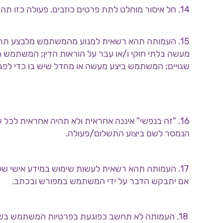
14. חל איסור מוחלט לתת פרטים כוזבים. פעולה כזו תהיה עבירה פלילית ועשויה לגרור הליכים משפטיים כנגד המשתמש.
15. העמותה תהא רשאית למנוע מהמשתמש מלבצע תר
מעשה בלתי חוקי ו/או עבר על הוראות הדין; המשתמש
שגויים; המשתמש ביצע מעשה או מחדל שיש בו כדי לפגו
16. "זה בנפשי" איננה אחראית ולא תהיה אחראית לכ
הנמסר לשם ביצוע התשלום/פעולה.
17. העמותה תהא רשאית לעשות שימוש במידע אישי ש
אם יתבקש הדבר על ידי המשתמש במפורש ובכתב.
18. העמותה לא תחשב כפוגעת בפרטיות המשתמש בשל