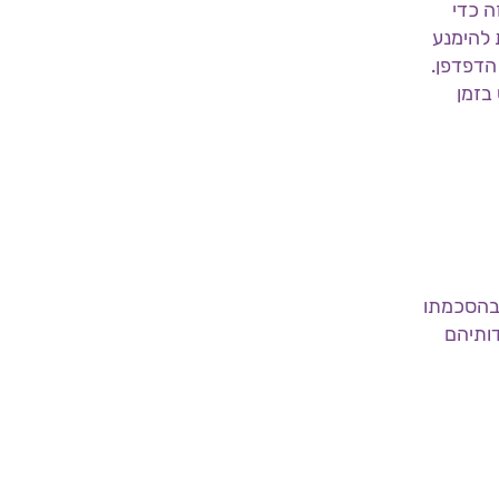
ן, ובכלל זה כדי
 להימנע
י הגדרות הדפדפן.
בזמן
נו ובהסכמתו
ותיהם