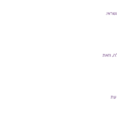
שראי.
מסרה הודעת הפעולה, וזאת
באותה עת