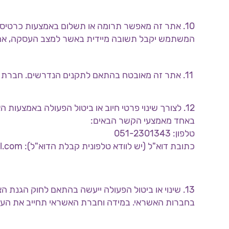
10. אתר זה מאפשר תרומה או תשלום באמצעות כרטי
המשתמש יקבל תשובה מיידית באשר למצב העסקה, אם
11. אתר זה מאובטח בהתאם לתקנים הנדרשים. חברת הסליקה של האתר עומדת בתקן PCI.
באחד מאמצעי הקשר הבאים:
טלפון: 051-2301343
כתובת דוא"ל (יש לוודא טלפונית קבלת הדוא"ל): zebenafshi@gmail.com
בחברות האשראי. במידה וחברת האשראי תחייב את העמ